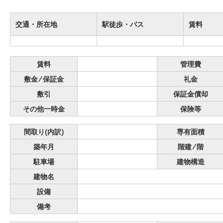
交通・所在地
駅徒歩・バス
賃料
賃料
管理費
敷金 ⁄ 保証金
礼金
敷引
保証金償却
その他一時金
保険等
間取り(内訳)
専有面積
築年月
階建 ⁄ 階
駐車場
建物構造
建物名
設備
備考