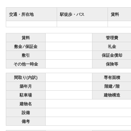
交通・所在地
駅徒歩・バス
賃料
賃料
管理費
敷金 ⁄ 保証金
礼金
敷引
保証金償却
その他一時金
保険等
間取り(内訳)
専有面積
築年月
階建 ⁄ 階
駐車場
建物構造
建物名
設備
備考